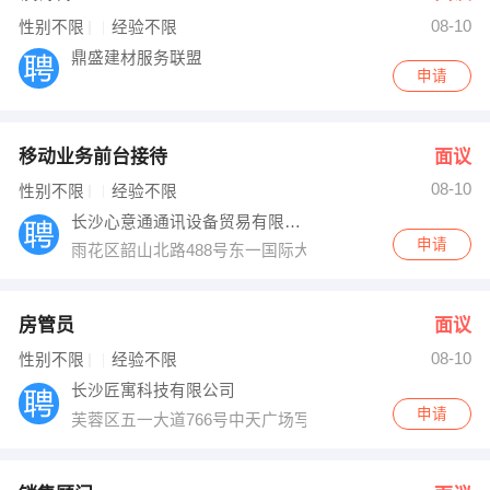
08-10
出纳
保险
性别不限
经验不限
鼎盛建材服务联盟
申请
编辑
法律
保洁
贸易采购
移动业务前台接待
面议
跟单
理财顾问
08-10
性别不限
经验不限
长沙心意通通讯设备贸易有限公司
其他职位
申请
雨花区韶山北路488号东一国际大厦2509房
房管员
面议
08-10
性别不限
经验不限
长沙匠寓科技有限公司
申请
芙蓉区五一大道766号中天广场写字楼10楼46号