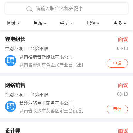
4000-5000元
本科
行政后勤
建筑装潢
确定
区域
月薪
学历
职位
更多
5000-8000元
硕士
销售岗位
教师
锂电组长
面议
8000-12000元
博士
文员
护士
08-10
性别不限
经验不限
12000-20000元
财务会计
传单派发
湖南格瑞普新能源有限公司
申请
湖南省郴州有色金属产业园（出口加工区）东河西路
其他
超市零售
促销导购
网络IT
保健按摩
网络销售
面议
08-10
性别不限
经验不限
快递员
前台接待
长沙湘铭电子商务有限公司
申请
湖南省长沙市芙蓉区定王台街道五一大道中天广场行政公馆2
收银员
技术员/工程师
水电/机修
部门经理
设计师
面议